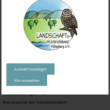
Die heimischen Streuobstwiesen gehören zu den wertvollsten
Kulturlandschaften unserer Region. Sie bieten Lebensraum
für unzählige Tier- und Pflanzenarten und prägen seit
Generationen das Landschaftsbild. Doch ein stiller Angreifer
setzt ihnen zunehmend zu: die
Laubholzmistel
. Was früher
eine seltene Erscheinung war, hat sich in den vergangenen
Jahren zu einer ernsten Bedrohung entwickelt. Die
parasitische Pflanze entzieht den Obstbäumen dauerhaft
Wasser und Nährstoffe – geschwächte Bäume tragen weniger
Früchte, sterben früher ab und ganze Obstbestände geraten
in Gefahr.
Auswahl bestätigen
Um dieser Entwicklung etwas entgegenzusetzen, suchen wir
engagierte Ehrenamtliche
, die aktiv beim Schutz unserer
Alle auswählen
Streuobstwiesen mithelfen möchten. Deshalb bieten wir ein
kostenloses eintägiges Seminar zur „Ausbildung zum
Mistelbeauftragten“
an.
Was erwartet die Teilnehmenden?