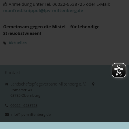
📩 Anmeldung unter Tel. 06022-6538725 oder E-Mail:
manfred.knippel@lpv-miltenberg.de
Gemeinsam gegen die Mistel – für lebendige
Streuobstwiesen!
Aktuelles
Kontakt
Landschaftspflegeverband Miltenberg e. V.
Römerstr. 41
63785
Obernburg
06022 - 6538723
info@lpv-miltenberg.de