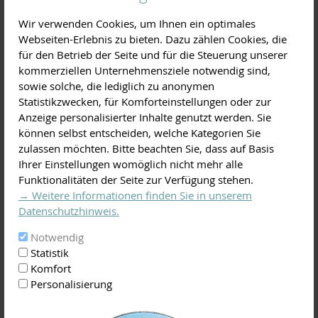
Service
Wir verwenden Cookies, um Ihnen ein optimales
Artenschutz
Kontakte
Webseiten-Erlebnis zu bieten. Dazu zählen Cookies, die
für den Betrieb der Seite und für die Steuerung unserer
Im Rahmen von Artenschutzprojekten, Monitoring und der
kommerziellen Unternehmensziele notwendig sind,
Umsetzung von gezielten Pflegemaßnahmen zur Förderung
sowie solche, die lediglich zu anonymen
und für den Erhalt besonders gefährdeter Tier- und
Statistikzwecken, für Komforteinstellungen oder zur
Pflanzenarten leisten wir einen wichtigen Beitrag zur
Anzeige personalisierter Inhalte genutzt werden. Sie
Sicherung der Biodiversität im Landkreis Miltenberg.
können selbst entscheiden, welche Kategorien Sie
zulassen möchten. Bitte beachten Sie, dass auf Basis
Artenschutz
Ihrer Einstellungen womöglich nicht mehr alle
Funktionalitäten der Seite zur Verfügung stehen.
→ Weitere Informationen finden Sie in unserem
Datenschutzhinweis.
Notwendig
Statistik
Komfort
Personalisierung