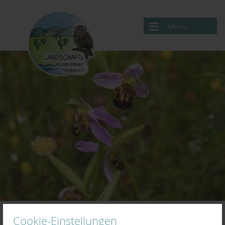
Menü
Aktuelles
Verband
Projekte
Landschaftspflege
BayernNetzNatur
Artenschutz
Streuobst
Ersatzgeldprojekte
Cookie-Einstellungen