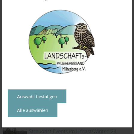
23.01.2025:
Bei der Fortbildung für
Zertifizierte
Landschaftsobstbaumpfleger*innen sind
noch wenige Plätze frei.
Lehrgang 2024 erfolgreich abgeschlossen
13.01.2025:
Wir gratulieren 23 neuen
Baumpflegern zur bestandenen Prüfung!
Streuobst-Infoportal geht an den Start
Auswahl bestätigen
07.01.2025:
Alle wichtigen Infos für
Streuobst-Interessierte jetzt auf einer
Alle auswählen
Webseite!
Streuobst-Events im Herbst/Winter '24