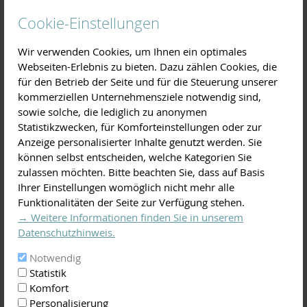
Verletzter Biber erholt sich in der LPV-
Geschäftsstelle
Cookie-Einstellungen
01.04.2025:
Ein verletzt aufgefundener Biber
Wir verwenden Cookies, um Ihnen ein optimales
wird derzeit in der LPV-Geschäftsstelle
Webseiten-Erlebnis zu bieten. Dazu zählen Cookies, die
gesund gepflegt.
für den Betrieb der Seite und für die Steuerung unserer
kommerziellen Unternehmensziele notwendig sind,
sowie solche, die lediglich zu anonymen
6. Runder Tisch Streuobst im Lkr. Miltenberg
Statistikzwecken, für Komforteinstellungen oder zur
Anzeige personalisierter Inhalte genutzt werden. Sie
24.03.2025:
Save the date: am 23. April 2025
können selbst entscheiden, welche Kategorien Sie
findet der nächste Runde Tisch Streuobst im
zulassen möchten. Bitte beachten Sie, dass auf Basis
Landkreis Miltenberg statt
Ihrer Einstellungen womöglich nicht mehr alle
Funktionalitäten der Seite zur Verfügung stehen.
→ Weitere Informationen finden Sie in unserem
Krötenwanderung 2025
Datenschutzhinweis.
19.02.2025:
Amphibienschutz in Kooperation
Notwendig
mit Bund Naturschutz
Statistik
Komfort
Personalisierung
Intensivierungskurs: noch wenige Plätze frei