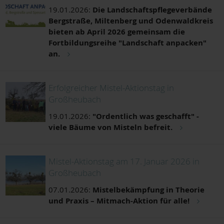
19.01.2026:
Die Landschaftspflegeverbände
Bergstraße, Miltenberg und Odenwaldkreis
bieten ab April 2026 gemeinsam die
Fortbildungsreihe "Landschaft anpacken"
an.
Erfolgreicher Mistel-Aktionstag in
Großheubach
19.01.2026:
"Ordentlich was geschafft" -
viele Bäume von Misteln befreit.
Mistel-Aktionstag am 17. Januar 2026 in
Großheubach
07.01.2026:
Mistelbekämpfung in Theorie
und Praxis – Mitmach-Aktion für alle!