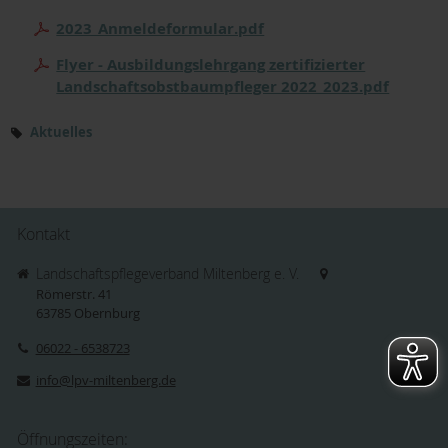
2023_Anmeldeformular.pdf
Flyer - Ausbildungslehrgang zertifizierter
Landschaftsobstbaumpfleger 2022_2023.pdf
Aktuelles
Kontakt
Landschaftspflegeverband Miltenberg e. V.
Römerstr. 41
63785
Obernburg
06022 - 6538723
info@lpv-miltenberg.de
Öffnungszeiten: