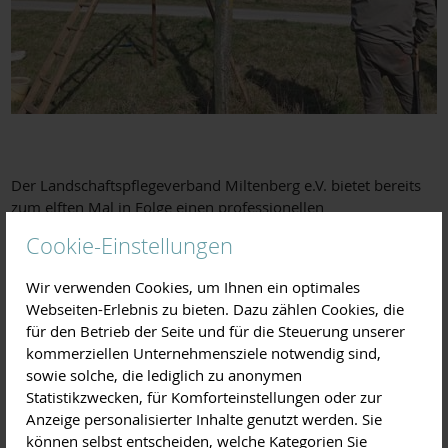
Der Landschaftspflegeverband Miltenberg e.V. bietet bereits
zum elften Mal in Folge einen professionellen
Ausbildungslehrgang zum zertifizierten
Cookie-Einstellungen
Landschaftsobstbaumpfleger an.
Innerhalb eines Jahres haben die Teilnehmer die Möglichkeit,
Wir verwenden Cookies, um Ihnen ein optimales
in sechs Unterrichtseinheiten ein umfangreiches Wissen zum
Webseiten-Erlebnis zu bieten. Dazu zählen Cookies, die
Thema Baumschnitt und Baumpflege zu erlernen und im
für den Betrieb der Seite und für die Steuerung unserer
Anschluss eine erfolgreiche Prüfung zu absolvieren. Wie
kommerziellen Unternehmensziele notwendig sind,
bereits in den Jahren zuvor wird Gartenbaumeister Josef
sowie solche, die lediglich zu anonymen
Weimer den Kurs leiten und in Theorie und Praxis die
Statistikzwecken, für Komforteinstellungen oder zur
traditionelle und moderne, naturgemäße Obstbaumpflege
Anzeige personalisierter Inhalte genutzt werden. Sie
von hochstämmigen Obstbäumen lehren.
können selbst entscheiden, welche Kategorien Sie