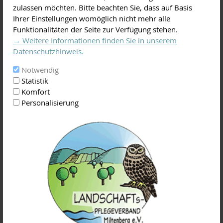
zulassen möchten. Bitte beachten Sie, dass auf Basis
Jedes Unterrichtsmodul hat einen eigenen thematischen
Ihrer Einstellungen womöglich nicht mehr alle
Schwerpunkt und findet zweitägig am Wochenende jeweils
Funktionalitäten der Seite zur Verfügung stehen.
von 9.00 – 17.00 Uhr in Kleinwallstadt, Obernburg und der
→ Weitere Informationen finden Sie in unserem
näheren Umgebung statt.
Datenschutzhinweis.
Die Teilnehmergebühren je Kursmodul bzw.
Notwendig
Übungswochenende betragen 90,00 Euro pro Person. Für die
Statistik
Abschlussprüfung wird eine Gebühr von 70,00 Euro
Komfort
veranschlagt.
Personalisierung
Die Kurse finden an folgenden Terminen statt:
Grundkurs:
10. / 11. Dezember
2022
Fortgeschrittenenkurs:
25. / 26. März 2023
Beeren- / Veredelungskurs:
22. / 23. April 2023
Sommerschnitt &
24. / 25. Juni 2023
Baumgesundheit: