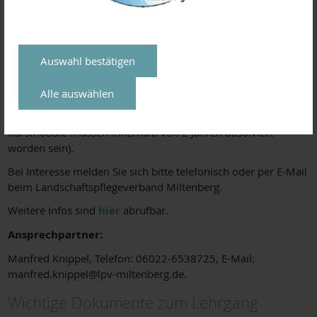
Übungswochenende:
11. / 12. November
2023
Prüfung
18. November 2023
Auswahl bestätigen
Alle auswählen
Die Kurse sind auch einzeln buchbar. Für die Prüfung wird die
Teilnahme an allen Kursmodulen vorausgesetzt (alle
Kursmodule müssen innerhalb von 2 Jahren absolviert
worden sein).
Bei Interesse melden Sie sich bitte telefonisch oder per E-Mail
beim Landschaftspflegeverband Miltenberg.
Weitere Infos sind
hier
abrufbar.
Ansprechpartner:
Manfred Knippel, Telefon: 06022-6538725, E-Mail:
manfred.knippel@lpv-miltenberg.de.
Wichtige Dokumente zum Lehrgang