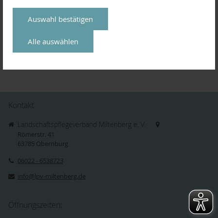
der Geschäftsstelle des LPV in der Römerstr. 41 in Obernburg
zum Preis von 42,00 EUR erhältlich.
Auswahl bestätigen
Alle auswählen
Aktuelles
Kontakt
Landschaftspflegeverband Miltenberg e. V.
Römerstr. 41
63785
Obernburg
06022 - 6538723
info@lpv-miltenberg.de
Öffnungszeiten: