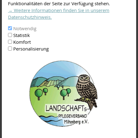
Funktionalitäten der Seite zur Verfügung stehen.
→ Weitere Informationen finden Sie in unserem
Datenschutzhinweis.
Notwendig
Statistik
Komfort
Josef Weimer ist überregional bekannt als Seminarleiter für
Personalisierung
Obstbaumschnittkurse. Auch beim Landschaftspflegeverband
Miltenberg führt er seit über zehn Jahren die Ausbildung zum
„zertifizierten Landschaftsobstbaumpfleger“ durch.
Sein 2023 veröffentlichtes Buch mit dem Titel „Gestaltung
von Landschaftsobstbäumen“ war innerhalb kurzer Zeit
vergriffen. Mit einigen redaktionellen Ergänzungen ist nun die
zweite Auflage erschienen. Das umfassende Werk bietet allen,
die sich für das Thema Obstbaumpflege interessieren, die
Möglichkeit, ihr Wissen zu erweitern und zu vertiefen.
Das Buch von Josef Weimer kann demnächst über die
Internetseite
https://josef-weimer.de/gestaltung-von-
landschaftsobstbaeumen/
bestellt werden, ist aber auch in