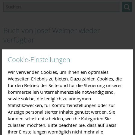
Buch von Josef Weimer wieder
verfügbar
15.04.2024
Cookie-Einstellungen
Die zweite Auflage des Buches "Gestaltung von
Landschaftsobstbäumen" ist jetzt erschienen. In der
Wir verwenden Cookies, um Ihnen ein optimales
LPV-Geschäftsstelle sind Exemplare verfügbar.
Webseiten-Erlebnis zu bieten. Dazu zählen Cookies, die
für den Betrieb der Seite und für die Steuerung unserer
kommerziellen Unternehmensziele notwendig sind,
sowie solche, die lediglich zu anonymen
Statistikzwecken, für Komforteinstellungen oder zur
Anzeige personalisierter Inhalte genutzt werden. Sie
können selbst entscheiden, welche Kategorien Sie
zulassen möchten. Bitte beachten Sie, dass auf Basis
Ihrer Einstellungen womöglich nicht mehr alle