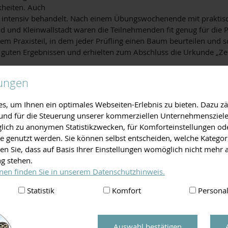
heiten. Auch
n intensiv behandelt. Nach einem Übungswochenende mit praktis
d und Kleinwallstadt waren die Teilnehmenden fit genug für die 
em Praxisteil, in dem jeder Prüfling einen Baum beurteilen und 
uten Ergebnissen und erhielten zum Abschluss die Urkunde „Zert
 2024, die schon ausgebucht ist. Der Landschaftspflegeverband Mi
lungen
er Fachleute bieten ihre Unterstützung an, wenn Besitzer von St
npflanzungen und allgemeinen Gartenarbeiten wie Heckenschnitt,
, um Ihnen ein optimales Webseiten-Erlebnis zu bieten. Dazu zäh
mpfleger ist auf der
Webseite des LPV
zu finden.
e und für die Steuerung unserer kommerziellen Unternehmensziele
iglich zu anonymen Statistikzwecken, für Komforteinstellungen od
lte genutzt werden. Sie können selbst entscheiden, welche Kategor
3
en Sie, dass auf Basis Ihrer Einstellungen womöglich nicht mehr a
ng stehen.
nen finden Sie in unserem Datenschutzhinweis.
Statistik
Komfort
Personal
Auswahl bestätigen