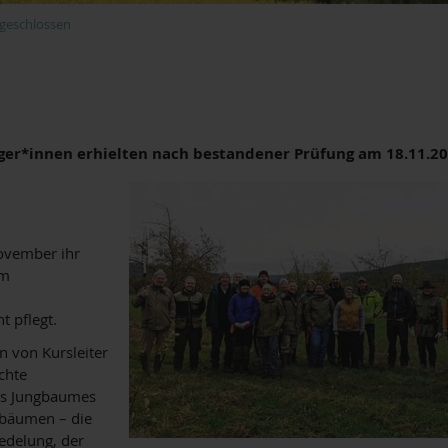
geschlossen
ger*innen erhielten nach bestandener Prüfung am 18.11.2023
November ihr
im
 pflegt.
 von Kursleiter
chte
es Jungbaumes
ltbäumen – die
edelung, der