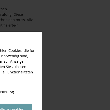
chen
Prüfung. Diese
schneiden muss. Alle
ifizierte/r
ltenberg bildet
reuobstwiesen Hilfe
 benötigen. Ein
len Cookies, die für
 notwendig sind,
er zur Anzeige
ien Sie zulassen
lle Funktionalitäten
isierung
Alle auswählen