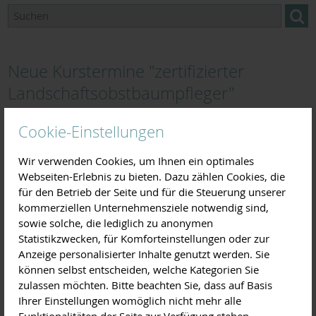
Neue Kurstermine "zertifizierter
Landschaftsobstbaumpfleger"
2019/2020 sind online!
Cookie-Einstellungen
25.03.2019
Wir verwenden Cookies, um Ihnen ein optimales
Am 30. November 2019 beginnt die nun 8. Staffel
Webseiten-Erlebnis zu bieten. Dazu zählen Cookies, die
unseres beliebten einjährigen Ausbildungslehrgang zum
für den Betrieb der Seite und für die Steuerung unserer
"zertifizierten Landschaftsobstbaumpfleger".
kommerziellen Unternehmensziele notwendig sind,
Anmeldungen sind ab jetzt möglich!
sowie solche, die lediglich zu anonymen
Statistikzwecken, für Komforteinstellungen oder zur
In unserem professionellen
Anzeige personalisierter Inhalte genutzt werden. Sie
Ausbildungslehrgang zum
können selbst entscheiden, welche Kategorien Sie
Thema Baumschnitt &
zulassen möchten. Bitte beachten Sie, dass auf Basis
Baumpflege erhalten sie
Ihrer Einstellungen womöglich nicht mehr alle
ein umfangreiches Wissen
Funktionalitäten der Seite zur Verfügung stehen.