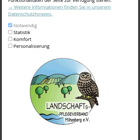
in der traditionellen und
→ Weitere Informationen finden Sie in unserem
modernen, naturgemäßen
Datenschutzhinweis.
Obstbaumpflege unter
Kursteilnehmer in der
individueller und
Praxis
Notwendig
fachkundiger Anleitung von
Statistik
Gartenbaumeister Josef
Komfort
Weimer.
Personalisierung
In 6 Unterrichtsmodulen zwischen November/Dezember
2019 und November 2020 wird in Theorie und Praxis die
fachgerechte Pflege von Landschaftsobstbäumen im
Jahresverlauf sowie die Neuanlage einer
Streuobstwiese gelehrt und vor allem auch ein gutes Gespür
für Streuobstgehölze vermittelt.
Der Kurs richtet sich an alle Streuobstliebhaber, die den
fachgerechten Schnitt sowie die Pflege von Obstbäumen
erlernen möchten.
Terminplan: Ausbildungskurs zum zertifizierten
Landschaftsobstbaumpfleger 2019/2020