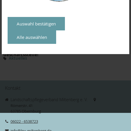
erlernen möchten.
Terminplan: Ausbildungskurs zum zertifizierten
Landschaftsobstbaumpfleger 2021/2022
Auswahl bestätigen
Alle auswählen
Bei diesem Lehrgang sind noch wenige Plätze frei - bei
Interesse melden Sie sich bitte umgehend in unserer
Geschäftsstelle!
Aktuelles
Kontakt
Landschaftspflegeverband Miltenberg e. V.
Römerstr. 41
63785
Obernburg
06022 - 6538723
info@lpv-miltenberg.de