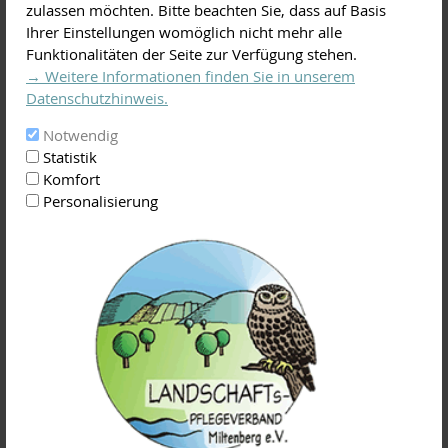
zulassen möchten. Bitte beachten Sie, dass auf Basis
der neue Lehrgang
Ihrer Einstellungen womöglich nicht mehr alle
2021/22 zum
Funktionalitäten der Seite zur Verfügung stehen.
"Zertifizierten
Kursteilnehmer in der
→ Weitere Informationen finden Sie in unserem
Praxis
Datenschutzhinweis.
Notwendig
Landschaftsobstbaumpfleger". In unserem professionellen
Statistik
Ausbildungslehrgang zum Thema Baumschnitt & Baumpflege
Komfort
erhalten Sie ein umfangreiches Wissen in der traditionellen
Personalisierung
und modernen, naturgemäßen Obstbaumpflege unter
individueller und fachkundiger Anleitung von
Gartenbaumeister Josef Weimer.
In 6 Unterrichtsmodulen zwischen November/Dezember
2021 und November 2022 wird in Theorie und Praxis die
fachgerechte Pflege von Landschaftsobstbäumen im
Jahresverlauf sowie die Neuanlage einer
Streuobstwiese gelehrt und vor allem auch ein gutes Gespür
für Streuobstgehölze vermittelt.
Der Kurs richtet sich an alle Streuobstliebhaber, die den
fachgerechten Schnitt sowie die Pflege von Obstbäumen