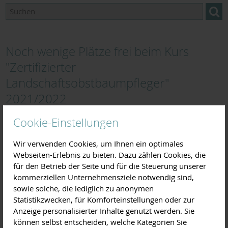
Noch wenige Plätze frei beim Kurs
"Zertifizierter
Landschaftsobstbaumpfleger"
2021/2022
Cookie-Einstellungen
13.10.2021
Für den im November 2021 beginnenden Lehrgang
Wir verwenden Cookies, um Ihnen ein optimales
"Zertifizierter Landschaftsobstbaumpfleger" sind noch
Webseiten-Erlebnis zu bieten. Dazu zählen Cookies, die
wenige Plätze frei!
für den Betrieb der Seite und für die Steuerung unserer
kommerziellen Unternehmensziele notwendig sind,
Während die
sowie solche, die lediglich zu anonymen
Kursteilnehmer 2020/21 in
Statistikzwecken, für Komforteinstellungen oder zur
diesen Wochen ihre
Anzeige personalisierter Inhalte genutzt werden. Sie
Abschlussprüfung
können selbst entscheiden, welche Kategorien Sie
absolvieren, beginnt schon