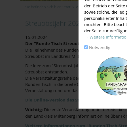
den Betrieb der Seit
Sie befinden sich hier:
Start
Aktuelles
Streuobstjahr 2024 
sowie solche, die led
personalisierter Inha
Streuobstjahr 2024 - jetzt geht's l
möchten. Bitte beacht
der Seite zur Verfügu
→ Weitere Informatio
15.01.2024
Der "Runde Tisch Streuobst" im Landkreis Milte
Notwendig
Die Teilnehmer des Runden Tisches
Streuobst im Landkreis Miltenberg haben für das Ja
Die Idee zum "Streuobst-Jahr 2024" ist in der Arbe
Streuobst entstanden.
Die Veranstaltungsreihe der Mitwirkenden „Runder T
Runden Tisch in die breite Öffentlichkeit bringen. 
Veranstaltung rund um das Thema Streuobst an.
Die Online-Version des Streuobst-Kalenders 20
Wichtig:
Die erste Veranstaltung findet bereits die
den Landkreis Miltenberg informiert online über F
Weitere Informationen zum "Runden Tisch Streuo