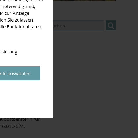
 notwendig sind,
er zur Anzeige
ien Sie zulassen
lle Funktionalitäten
hr 2024".
isierung
es Runden Tisch
Alle auswählen
 ausgehend vom
n Monat eine
euobstberaterin für
 16.01.2024.