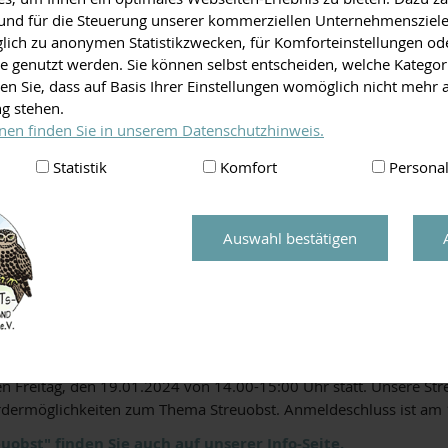
e und für die Steuerung unserer kommerziellen Unternehmensziele
- jetzt geht's los!
iglich zu anonymen Statistikzwecken, für Komforteinstellungen od
lte genutzt werden. Sie können selbst entscheiden, welche Kategor
os!
en Sie, dass auf Basis Ihrer Einstellungen womöglich nicht mehr a
ng stehen.
nen finden Sie in unserem Datenschutzhinweis.
nberg startet mit seiner Veranstaltungsreihe "Streuobst-Ja
Statistik
Komfort
Personal
hr 2024 zwölf interessante Veranstaltungen zusammengestellt.
itsgruppe "Umweltbildung und Öffentlichkeitsarbeit" im Rahmen d
Auswahl bestätigen
isch Streuobst“ soll die Ideen, das Wissen und die Erfahrungen
Dazu bieten die verschiedenen Teilnehmer des Runden Tischs jede
24 können Sie hier herunterladen.
sen Freitag, den 19.01.2024 von 14.00-15:00 Uhr statt. Unsere Str
ördermöglichkeiten zum Thema Streuobst. Anmeldeschluss ist am
bst" finden Sie auch auf unserer Info-Seite.