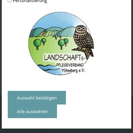
Personalisierung
Weitere Infos über Anmeldung, Seminargebühren usw.
erfahren Sie bei uns.
Intensivkurs
Obstbaumschnitt_1
Auswahl bestätigen
Kontakt
Alle auswählen
Landschaftspflegeverband Miltenberg e. V.
Römerstr. 41
63785
Obernburg