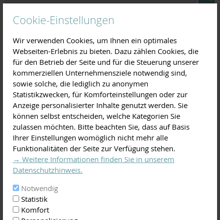
Kontakte
Cookie-Einstellungen
Intensivierungskurs
Wir verwenden Cookies, um Ihnen ein optimales
Samstag, 31. Januar 2026 09:00
bis
17:00
Webseiten-Erlebnis zu bieten. Dazu zählen Cookies, die
für den Betrieb der Seite und für die Steuerung unserer
Uhr
kommerziellen Unternehmensziele notwendig sind,
sowie solche, die lediglich zu anonymen
Veranstalter:
Statistikzwecken, für Komforteinstellungen oder zur
Landschaftspflegeverband Miltenberg e.V.
Anzeige personalisierter Inhalte genutzt werden. Sie
können selbst entscheiden, welche Kategorien Sie
Streuobstanlage Amerika
zulassen möchten. Bitte beachten Sie, dass auf Basis
Rainchestalgraben, Obernburg
Ihrer Einstellungen womöglich nicht mehr alle
63785
Obernburg
Funktionalitäten der Seite zur Verfügung stehen.
Für alle Zertifizierten Obstbaumpfleger*innen bieten wir
→ Weitere Informationen finden Sie in unserem
auch in 2026 wieder einen eintägigen Wiederholungskurs
Datenschutzhinweis.
mit Josef Weimer an.
Notwendig
Seminar, Workshop, Kurs
,
Streuobst
Statistik
Komfort
Diese Veranstaltung im iCal-Format speichern