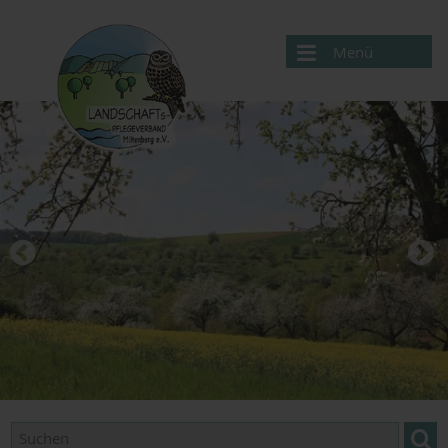
Menü
Aktuelles
Verband
Projekte
Service
Downloads
Links
Obstbaumpflege
Termine